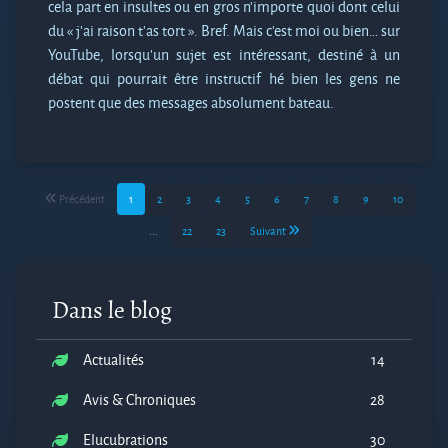
cela part en insultes ou en gros n’importe quoi dont celui
du « j’ai raison t’as tort ». Bref. Mais c’est moi ou bien… sur
YouTube, lorsqu’un sujet est intéressant, destiné à un
débat qui pourrait être instructif hé bien les gens ne
postent que des messages absolument bateau.
Précédent
1
2
3
4
5
6
7
8
9
10
...
22
23
Suivant
Dans le blog
Actualités
14
Avis & Chroniques
28
Elucubrations
30