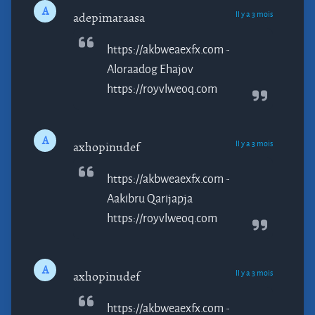
A
Il y a 3 mois
adepimaraasa
https://akbweaexfx.com -
Aloraadog
Ehajov
https://royvlweoq.com
A
Il y a 3 mois
axhopinudef
https://akbweaexfx.com -
Aakibru
Qarijapja
https://royvlweoq.com
A
Il y a 3 mois
axhopinudef
https://akbweaexfx.com -