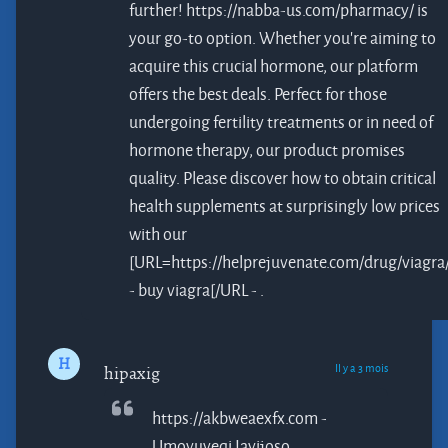
further! https://nabba-us.com/pharmacy/ is
your go-to option. Whether you're aiming to
acquire this crucial hormone, our platform
offers the best deals. Perfect for those
undergoing fertility treatments or in need of
hormone therapy, our product promises
quality. Please discover how to obtain critical
health supplements at surprisingly low prices
with our
[URL=https://helprejuvenate.com/drug/viagra
- buy viagra[/URL - .
H
Il y a 3 mois
hipaxig
https://akbweaexfx.com -
Umoyuyeqi
Iayijoso