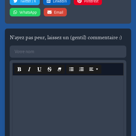
Twitter / X
LinkedIn
Pinterest
WhatsApp
Email
N'ayez pas peur, laissez un (gentil) commentaire :)