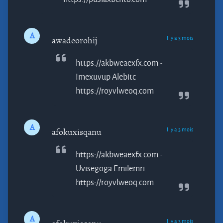
A
Il y a 3 mois
awadeorohij
https://akbweaexfx.com -
Imexuvup
Alebitc
https://royvlweoq.com
A
Il y a 3 mois
afokuxisqanu
https://akbweaexfx.com -
Uvisegoga
Emilemri
https://royvlweoq.com
A
Il y a 3 mois