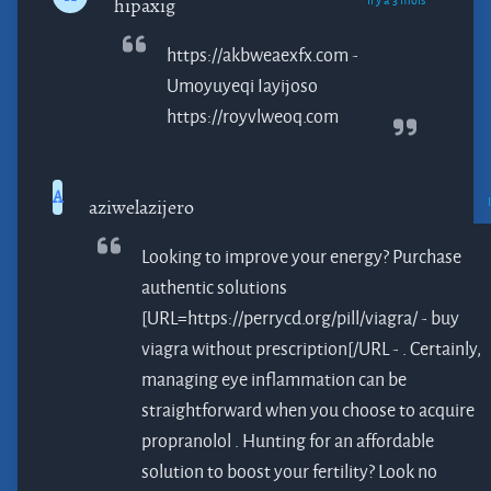
hipaxig
https://akbweaexfx.com -
Umoyuyeqi
Iayijoso
https://royvlweoq.com
A
aziwelazijero
Looking to improve your energy? Purchase
authentic solutions
[URL=https://perrycd.org/pill/viagra/ - buy
viagra without prescription[/URL - . Certainly,
managing eye inflammation can be
straightforward when you choose to acquire
propranolol
. Hunting for an affordable
solution to boost your fertility? Look no