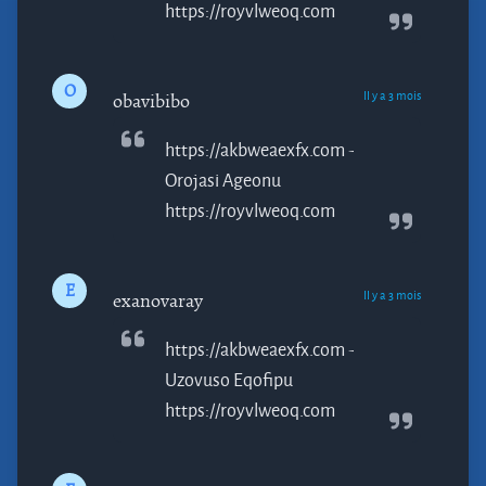
https://royvlweoq.com
O
Il y a 3 mois
obavibibo
https://akbweaexfx.com -
Orojasi
Ageonu
https://royvlweoq.com
E
Il y a 3 mois
exanovaray
https://akbweaexfx.com -
Uzovuso
Eqofipu
https://royvlweoq.com