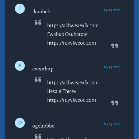
I
Il y a 3 mois
ikanbek
https://akbweaexfx.com -
Ewabub
Osuhatoje
https://royvlweoq.com
E
Il y a 3 mois
ewxubup
https://akbweaexfx.com -
Ifesalif
Ehicev
https://royvlweoq.com
O
Il y a 3 mois
ogehobbo