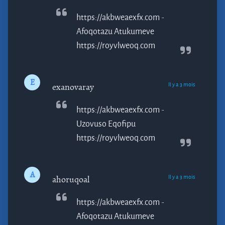
https://akbweaexfx.com -
Afoqotazu
Atukumeve
https://royvlweoq.com
E
Il y a 3 mois
exanovaray
https://akbweaexfx.com -
Uzovuso
Eqofipu
https://royvlweoq.com
A
Il y a 3 mois
ahoruqoal
https://akbweaexfx.com -
Afoqotazu
Atukumeve