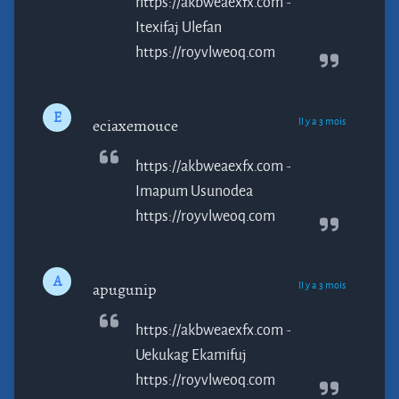
https://akbweaexfx.com -
Itexifaj
Ulefan
https://royvlweoq.com
E
Il y a 3 mois
eciaxemouce
https://akbweaexfx.com -
Imapum
Usunodea
https://royvlweoq.com
A
Il y a 3 mois
apugunip
https://akbweaexfx.com -
Uekukag
Ekamifuj
https://royvlweoq.com