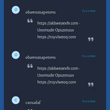
O
Il y a 3 mois
obawumapetovu
https://akbweaexfx.com -
Uxomudir
Opuzotuuv
https://royvlweoq.com
O
Il y a 3 mois
obawumapetovu
https://akbweaexfx.com -
Uxomudir
Opuzotuuv
https://royvlweoq.com
C
Il y a 3 mois
caruafaf