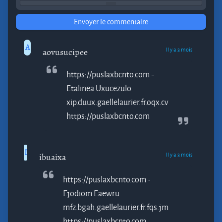
Envoyer le commentaire
A
Il y a 3 mois
aovusucipee
https://puslaxbcnto.com -
Etalinea
Uxucezulo
xip.duux.gaellelaurier.fr.oqx.cv
https://puslaxbcnto.com
I
Il y a 3 mois
ibuaixa
https://puslaxbcnto.com -
Ejodiom
Eaewru
mfz.bgah.gaellelaurier.fr.fqs.jm
https://puslaxbcnto.com