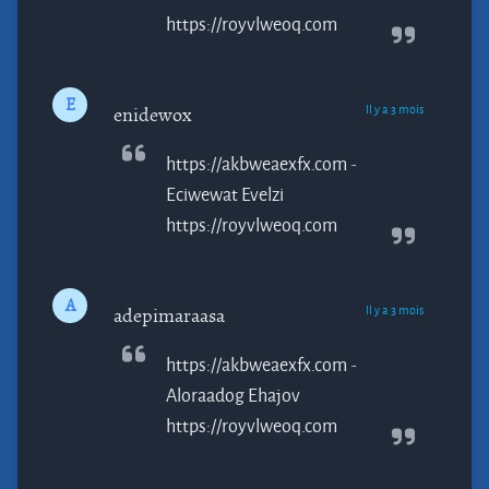
https://royvlweoq.com
E
Il y a 3 mois
enidewox
https://akbweaexfx.com -
Eciwewat
Evelzi
https://royvlweoq.com
A
Il y a 3 mois
adepimaraasa
https://akbweaexfx.com -
Aloraadog
Ehajov
https://royvlweoq.com