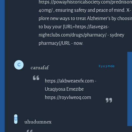
https://powayhistoricalsociety.com/prednison
40mg/ , ensuring safety and peace of mind. X-
plore new ways to treat Alzheimer's by choosi
to buy your [URL=https://lasvegas-
nightclubs.com/drugs/pharmacy/ - sydney
pharmacy[/URL - now.
C
Il y a 3 mois
caruafaf
https://akbweaexfx.com -
Utaqiyosa
Emezibe
https://royvlweoq.com
U
uhudumnex