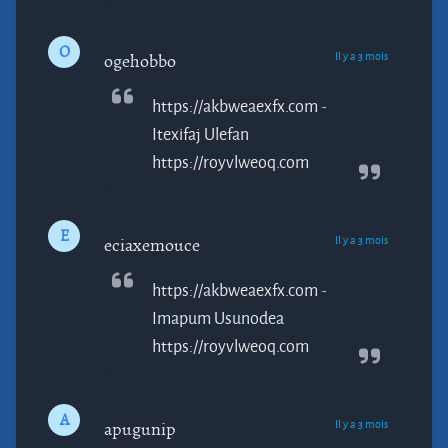
O
Il y a 3 mois
ogehobbo
https://akbweaexfx.com -
Itexifaj
Ulefan
https://royvlweoq.com
E
Il y a 3 mois
eciaxemouce
https://akbweaexfx.com -
Imapum
Usunodea
https://royvlweoq.com
A
Il y a 3 mois
apugunip