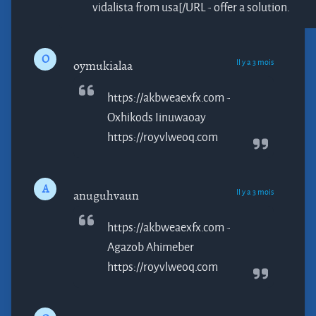
vidalista from usa[/URL - offer a solution.
O
Il y a 3 mois
oymukialaa
https://akbweaexfx.com -
Oxhikods
Iinuwaoay
https://royvlweoq.com
A
Il y a 3 mois
anuguhvaun
https://akbweaexfx.com -
Agazob
Ahimeber
https://royvlweoq.com