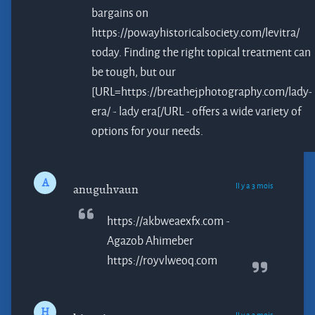
bargains on
https://powayhistoricalsociety.com/levitra/
today. Finding the right topical treatment can
be tough, but our
[URL=https://breathejphotography.com/lady-
era/ - lady era[/URL - offers a wide variety of
options for your needs.
A
Il y a 3 mois
anuguhvaun
https://akbweaexfx.com -
Agazob
Ahimeber
https://royvlweoq.com
H
Il y a 3 mois