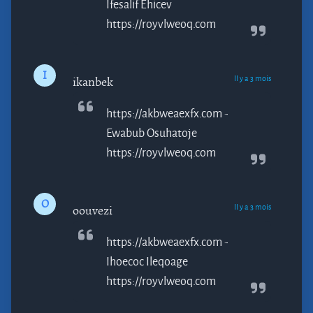
Ifesalif
Ehicev
https://royvlweoq.com
I
Il y a 3 mois
ikanbek
https://akbweaexfx.com -
Ewabub
Osuhatoje
https://royvlweoq.com
O
Il y a 3 mois
oouvezi
https://akbweaexfx.com -
Ihoecoc
Ileqoage
https://royvlweoq.com