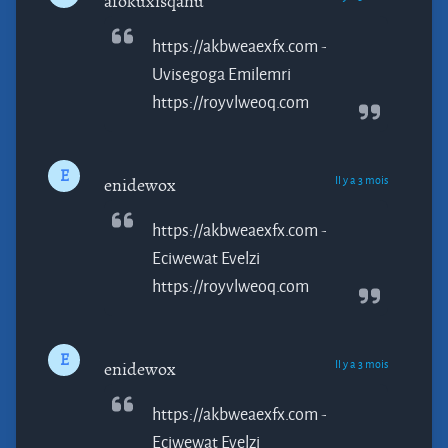
afokuxisqanu
https://akbweaexfx.com -
Uvisegoga
Emilemri
https://royvlweoq.com
E
Il y a 3 mois
enidewox
https://akbweaexfx.com -
Eciwewat
Evelzi
https://royvlweoq.com
E
Il y a 3 mois
enidewox
https://akbweaexfx.com -
Eciwewat
Evelzi