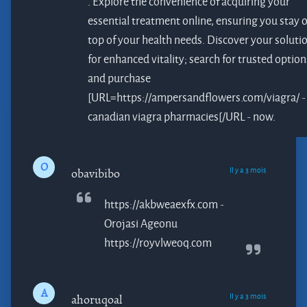
. Explore the convenience of acquiring your
essential treatment online, ensuring you stay 
top of your health needs. Discover your soluti
for enhanced vitality; search for trusted option
and purchase
[URL=https://ampersandflowers.com/viagra/ -
canadian viagra pharmacies[/URL - now.
O
Il y a 3 mois
obavibibo
https://akbweaexfx.com -
Orojasi
Ageonu
https://royvlweoq.com
A
Il y a 3 mois
ahoruqoal