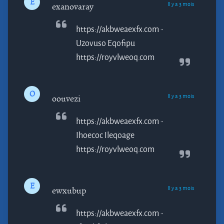
E
Il y a 3 mois
exanovaray
https://akbweaexfx.com -
Uzovuso
Eqofipu
https://royvlweoq.com
O
Il y a 3 mois
oouvezi
https://akbweaexfx.com -
Ihoecoc
Ileqoage
https://royvlweoq.com
E
Il y a 3 mois
ewxubup
https://akbweaexfx.com -