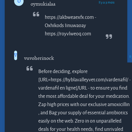
O
Il y a 3 mois
oymukialaa
https://akbweaexfx.com -
Oxhikods
Iinuwaoay
https://royvlweoq.com
V
Il
vuvoherinock
Before deciding, explore
[URL=https://hyblavalleyvet.com/vardenafil/ -
vardenafil en ligne[/URL - to ensure you find
the most affordable deal for your medication.
Zap high prices with our exclusive
amoxicillin
, and Bag your supply of essential antibiotics
easily on the web. Zero in on unparalleled
deals for your health needs; find unrivaled