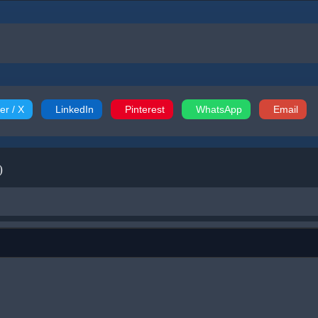
er / X
LinkedIn
Pinterest
WhatsApp
Email
)