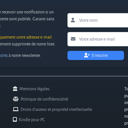
 recevoir une notification si un
cette sont publiés. Garanti sans
.
iquement votre adresse e-mail.
ivement supprimée de notre liste.
crits
à notre newsletter.
S'inscrire
Mentions légales
T
pu
Politique de confidentialité
si
Droits d'auteur et propriété intellectuelle
pr
m
Kindle pour PC
p