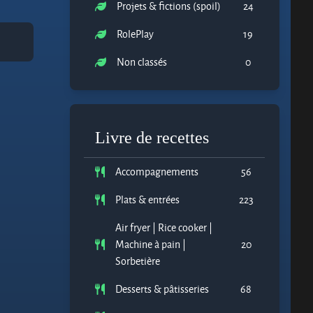
Projets & fictions (spoil)
24
RolePlay
19
Non classés
0
Livre de recettes
Accompagnements
56
Plats & entrées
223
Air fryer | Rice cooker |
Machine à pain |
20
Sorbetière
Desserts & pâtisseries
68