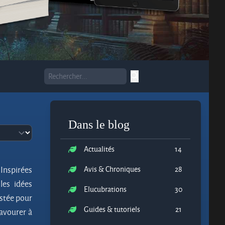
Dans le blog
Actualités
14
 Inspirées
Avis & Chroniques
28
les idées
Elucubrations
30
ustée pour
Guides & tutoriels
21
savourer à