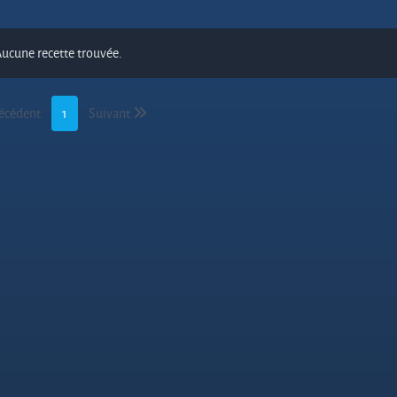
ucune recette trouvée.
écédent
1
Suivant