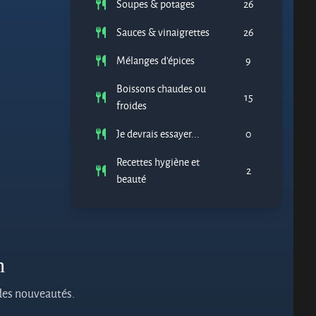
Soupes & potages
26
Sauces & vinaigrettes
26
Mélanges d'épices
9
Boissons chaudes ou
15
froides
Je devrais essayer...
0
Recettes hygiène et
2
beauté
n
 des nouveautés.