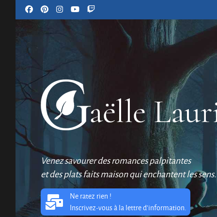
Venez savourer des romances palpitantes
et des plats faits maison qui enchantent les sens.
Ne ratez rien !
Inscrivez-vous à la lettre d'information.