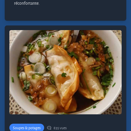
réconfortante.
Soupes & potages
835 vues