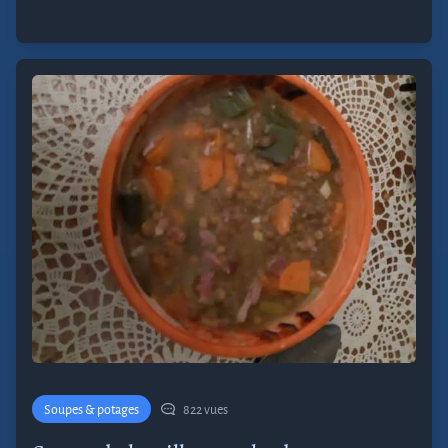
Soupes & potages
822 vues