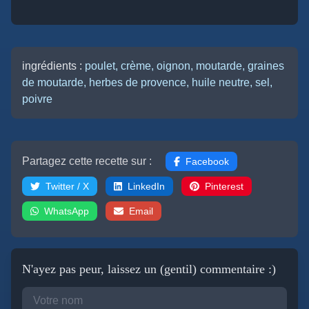
ingrédients :
poulet,
crème,
oignon,
moutarde,
graines
de moutarde,
herbes de provence,
huile neutre,
sel,
poivre
Partagez cette recette sur :
Facebook
Twitter / X
LinkedIn
Pinterest
WhatsApp
Email
N'ayez pas peur, laissez un (gentil) commentaire :)