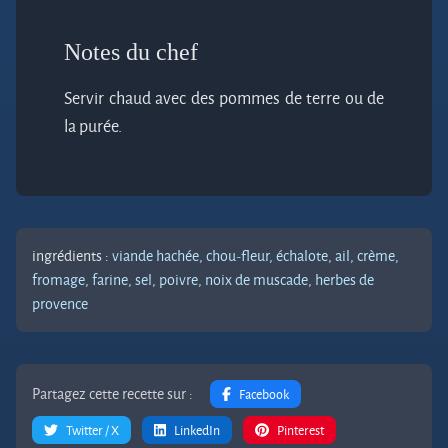
Notes du chef
Servir chaud avec des pommes de terre ou de
la purée.
ingrédients :
viande hachée,
chou-fleur,
échalote,
ail,
crème,
fromage,
farine,
sel,
poivre,
noix de muscade,
herbes de
provence
Partagez cette recette sur :
Facebook
Twitter / X
LinkedIn
Pinterest