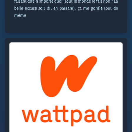
faisant dire n’importe quoi (tout le monde le fait non ? La
belle excuse soit dit en passant), ça me gonfle tout de
même