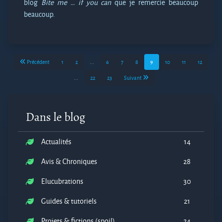
blog
Bite me … if you can
que je remercie beaucoup
beaucoup.
Précédent
1
2
...
6
7
8
9
10
11
12
...
22
23
Suivant
Dans le blog
Actualités
14
Avis & Chroniques
28
Elucubrations
30
Guides & tutoriels
21
Projets & fictions (spoil)
24