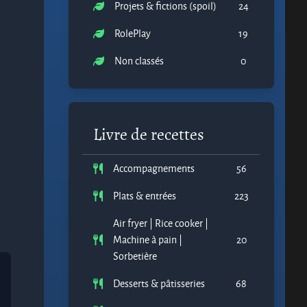
Projets & fictions (spoil)
24
RolePlay
19
Non classés
0
Livre de recettes
Accompagnements
56
Plats & entrées
223
Air fryer | Rice cooker |
Machine à pain |
20
Sorbetière
Desserts & pâtisseries
68