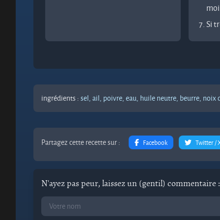
moi
Si t
ingrédients :
sel,
ail,
poivre,
eau,
huile neutre,
beurre,
noix 
Partagez cette recette sur :
Facebook
Twitter / 
N'ayez pas peur, laissez un (gentil) commentaire :