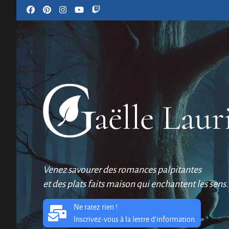
Venez savourer des romances palpitantes
et des plats faits maison qui enchantent les sens.
Ne ratez rien !
Inscrivez-vous à la lettre d'information.