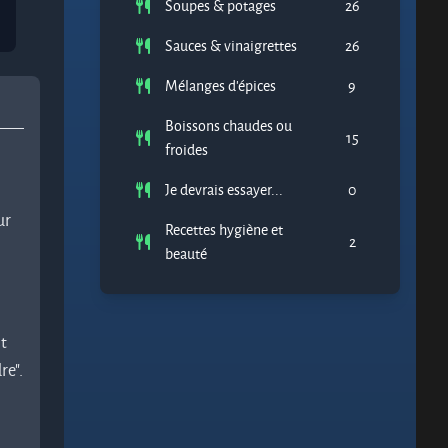
Soupes & potages
26
Sauces & vinaigrettes
26
Mélanges d'épices
9
Boissons chaudes ou
15
froides
Je devrais essayer...
0
ur
Recettes hygiène et
2
beauté
it
re".