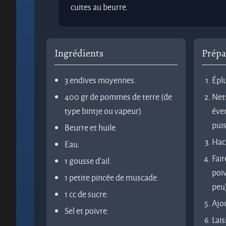
cuites au beurre.
Ingrédients
Prépa
3 endives moyennes.
Épl
400 gr de pommes de terre (de
Nett
type bintje ou vapeur).
éve
pui
Beurre et huile.
Hach
Eau.
Fair
1 gousse d'ail.
poi
1 petite pincée de muscade.
peu)
1 cc de sucre.
Ajou
Sel et poivre.
Lais