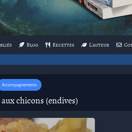
bliés
Blog
Recettes
L'auteur
Co
Accompagnements
 aux chicons (endives)