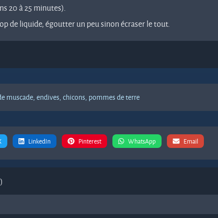
ns 20 à 25 minutes).
rop de liquide, égoutter un peu sinon écraser le tout.
de muscade,
endives,
chicons,
pommes de terre
X
LinkedIn
Pinterest
WhatsApp
Email
)