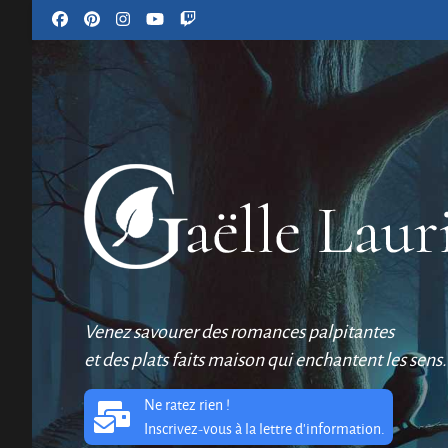
Venez savourer des romances palpitantes
et des plats faits maison qui enchantent les sens.
Ne ratez rien !
Inscrivez-vous à la lettre d'information.