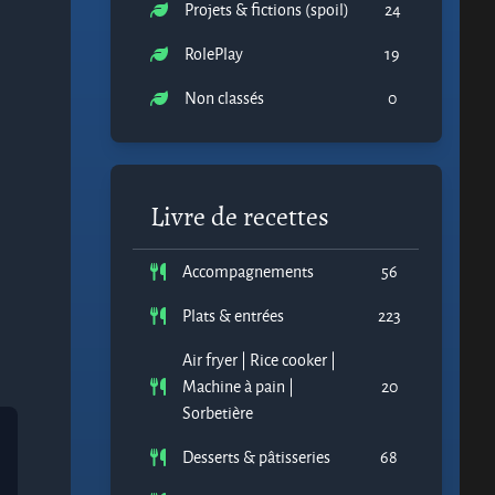
Projets & fictions (spoil)
24
RolePlay
19
Non classés
0
Livre de recettes
Accompagnements
56
Plats & entrées
223
Air fryer | Rice cooker |
Machine à pain |
20
Sorbetière
Desserts & pâtisseries
68