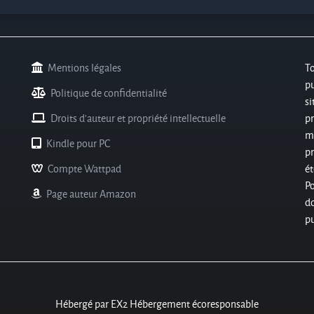
Mentions légales
T
pu
Politique de confidentialité
si
Droits d'auteur et propriété intellectuelle
pr
m
Kindle pour PC
p
Compte Wattpad
ét
P
Page auteur Amazon
do
pu
Hébergé par EX2 Hébergement écoresponsable