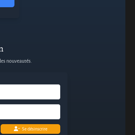
on
 des nouveautés.
Se désinscrire