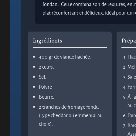
fondant. Cette combinaison de textures, entr
plat réconfortant et délicieux, idéal pour un
Ingrédients
Prépa
400 gr de viande hachée.
Hach
2 œufs.
Mél
Sel.
Sale
Poivre
Form
Beurre.
À l’
au c
2 tranches de fromage fondu
(type cheddar ou emmental au
Fair
choix).
Bais
Ass