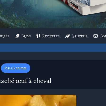
bliés
Blog
Recettes
L'auteur
Co
Plats & entrées
haché œuf à cheval