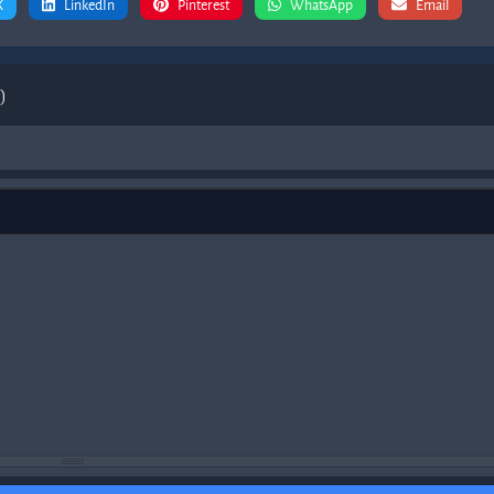
X
LinkedIn
Pinterest
WhatsApp
Email
)