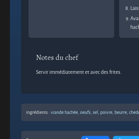
Lais
Avan
hach
Notes du chef
Servir immédiatement et avec des frites.
ingrédients :
viande hachée,
oeufs,
sel,
poivre,
beurre,
ched