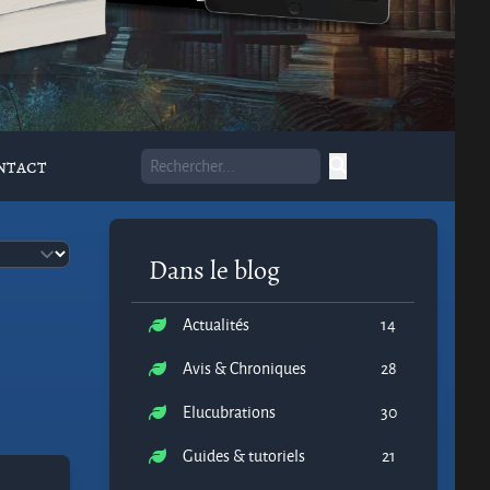
ntact
Dans le blog
Actualités
14
Avis & Chroniques
28
Elucubrations
30
Guides & tutoriels
21