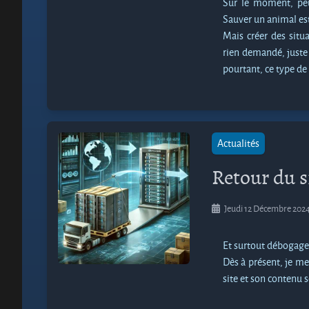
Sur le moment, peut
Sauver un animal est
Mais créer des sit
rien demandé, juste 
pourtant, ce type de
Actualités
Retour du s
Jeudi 12 Décembre 202
Et surtout débogage
Dès à présent, je me 
site et son contenu s