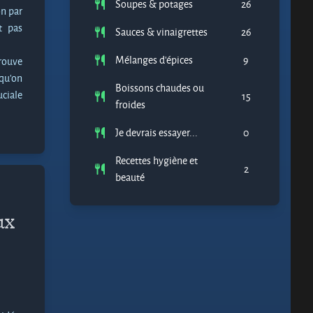
Soupes & potages
26
on par
t pas
Sauces & vinaigrettes
26
Mélanges d'épices
9
trouve
squ'on
Boissons chaudes ou
uciale
15
froides
Je devrais essayer...
0
Recettes hygiène et
2
beauté
ux