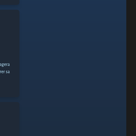
nagera
rer sa