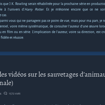
s que J.K. Rowling serait réhabilitée pour la prochaine série en producti
e à l’univers d’
Harry Potter
. Et je m’étonne encore que ce ne soi
 cas.
l parmi vous qui ne partagent pas ce point de vue, mais pour ma part, je 
ssentiel, voire même systématique, de consulter l’auteur d’une œuvre lor
 en film ou en série. L’implication de l’auteur, voire sa direction, est cr
fidèle et réussie.
 les vidéos sur les sauvetages d’anima
gnale)
24
1572 vues