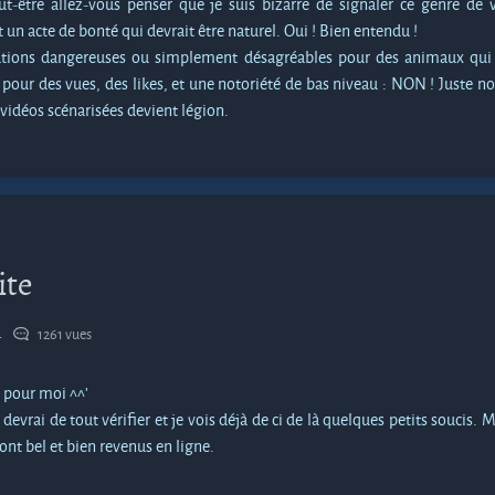
-être allez-vous penser que je suis bizarre de signaler ce genre de v
 un acte de bonté qui devrait être naturel. Oui ! Bien entendu !
uations dangereuses ou simplement désagréables pour des animaux qui 
pour des vues, des likes, et une notoriété de bas niveau : NON ! Juste no
 vidéos scénarisées devient légion.
ite
4
1261 vues
 pour moi ^^'
devrai de tout vérifier et je vois déjà de ci de là quelques petits soucis. M
ont bel et bien revenus en ligne.