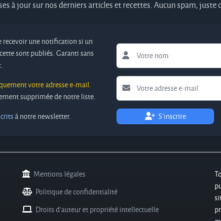
es à jour sur nos derniers articles et recettes. Aucun spam, juste
 recevoir une notification si un
cette sont publiés. Garanti sans
.
iquement votre adresse e-mail.
ivement supprimée de notre liste.
crits
à notre newsletter.
S'inscrire
Mentions légales
T
pu
Politique de confidentialité
si
Droits d'auteur et propriété intellectuelle
pr