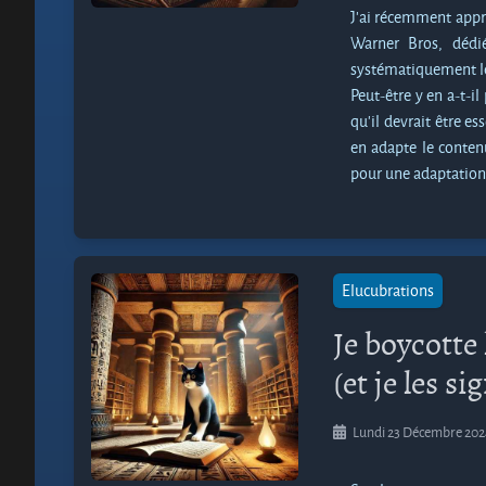
J’ai récemment appri
Warner Bros, dédié
systématiquement le
Peut-être y en a-t-i
qu'il devrait être e
en adapte le contenu
pour une adaptation 
Elucubrations
Je boycotte
(et je les si
Lundi 23 Décembre 20