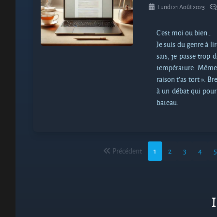
Lundi 21 Août 2023
C’est moi ou bien…
Je suis du genre à l
sais, je passe trop 
température. Même si
raison t’as tort ». B
à un débat qui pour
bateau.
Précédent
1
2
3
4
5
I