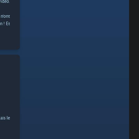
idéo.
n’ont
n ! Et
ais le