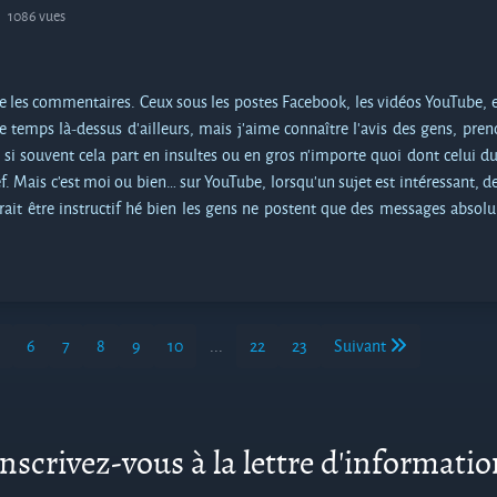
1086 vues
ire les commentaires. Ceux sous les postes Facebook, les vidéos YouTube, e
de temps là-dessus d’ailleurs, mais j’aime connaître l’avis des gens, pren
 souvent cela part en insultes ou en gros n’importe quoi dont celui du 
ref. Mais c’est moi ou bien… sur YouTube, lorsqu’un sujet est intéressant, d
rait être instructif hé bien les gens ne postent que des messages abso
6
7
8
9
10
...
22
23
Suivant
nscrivez-vous à la lettre d'informati