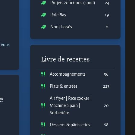
Projets & fictions (spoil)
24
RolePlay
19
Non classés
0
? Vous
Livre de recettes
Accompagnements
56
Plats & entrées
223
e
Air fryer | Rice cooker |
Machine à pain |
20
Sorbetière
Desserts & pâtisseries
68