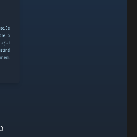
tc. Je
dre la
« j’ai
estiné
lument
on