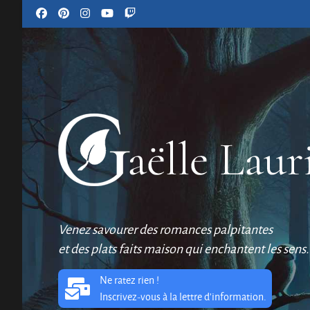
Venez savourer des romances palpitantes
et des plats faits maison qui enchantent les sens.
Ne ratez rien !
Inscrivez-vous à la lettre d'information.