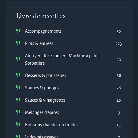
Livre de recettes
Accompagnements
56
Plats & entrées
223
Air fryer | Rice cooker | Machine à pain |
20
Sorbetière
Desserts & pâtisseries
68
Soupes & potages
26
Sauces & vinaigrettes
26
Mélanges d'épices
9
Boissons chaudes ou froides
15
Je devrais essayer...
0