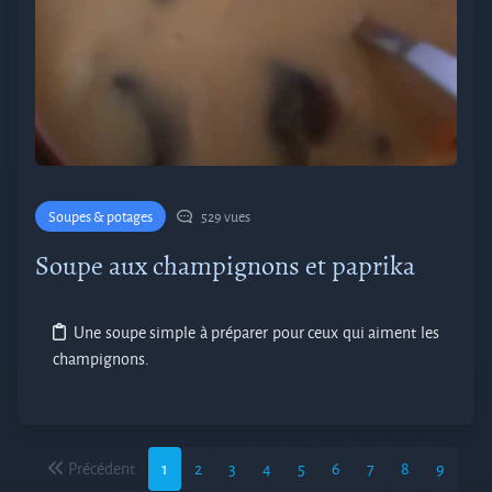
Soupes & potages
529 vues
Soupe aux champignons et paprika
Une soupe simple à préparer pour ceux qui aiment les
champignons.
Précédent
1
2
3
4
5
6
7
8
9