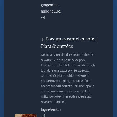
gingembre,
huile neutre,
sel
4.
Porc au caramel et tofu
|
Plats & entrées
Découvrez un plat d’inspiration chinoise
savoureux : de la poitrine de porc
fondante, du tofu frit et des œufs durs, le
tout dans une sauce sucrée-salée au
caramel. Ce plat, traditionnellement
préparé avec du porc, peut aussi être
adapté avec du poulet ou du bœuf pour
une version sans viande porcine. Un
mélange de textures et de saveurs qui
ravira vos papilles.
Ingrédients :
sel,