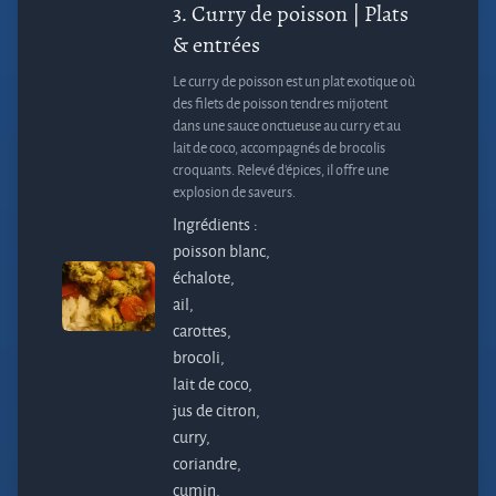
3.
Curry de poisson
| Plats
& entrées
Le curry de poisson est un plat exotique où
des filets de poisson tendres mijotent
dans une sauce onctueuse au curry et au
lait de coco, accompagnés de brocolis
croquants. Relevé d'épices, il offre une
explosion de saveurs.
Ingrédients :
poisson blanc,
échalote,
ail,
carottes,
brocoli,
lait de coco,
jus de citron,
curry,
coriandre,
cumin,