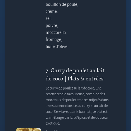
bouillon de poule,
crème,
sel,
poivre,
mozzarella,
fromage,
huile d'olive
7.
Curry de poulet au lait
de coco
| Plats & entrées
Le curry de poulet au lait de coco, une
recette créole savoureuse, combine des
morceaux de poulet tendres mijotés dans
une sauce onctueuse au curry et au lait de
coco. Servi avec du riz basmati, ce plat est
un mélange parfait d'épices et de douceur
exotique.