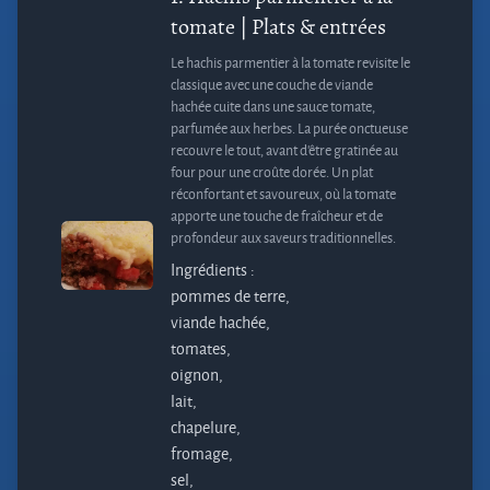
tomate
| Plats & entrées
Le hachis parmentier à la tomate revisite le
classique avec une couche de viande
hachée cuite dans une sauce tomate,
parfumée aux herbes. La purée onctueuse
recouvre le tout, avant d'être gratinée au
four pour une croûte dorée. Un plat
réconfortant et savoureux, où la tomate
apporte une touche de fraîcheur et de
profondeur aux saveurs traditionnelles.
Ingrédients :
pommes de terre,
viande hachée,
tomates,
oignon,
lait,
chapelure,
fromage,
sel,