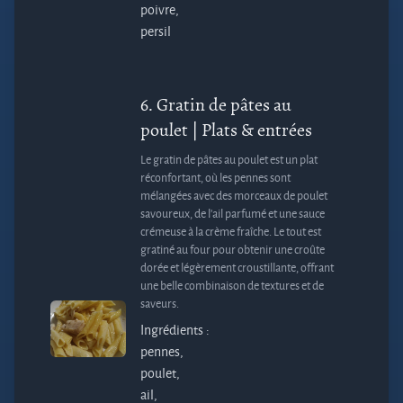
poivre,
persil
6.
Gratin de pâtes au
poulet
| Plats & entrées
Le gratin de pâtes au poulet est un plat
réconfortant, où les pennes sont
mélangées avec des morceaux de poulet
savoureux, de l'ail parfumé et une sauce
crémeuse à la crème fraîche. Le tout est
gratiné au four pour obtenir une croûte
dorée et légèrement croustillante, offrant
une belle combinaison de textures et de
saveurs.
Ingrédients :
pennes,
poulet,
ail,