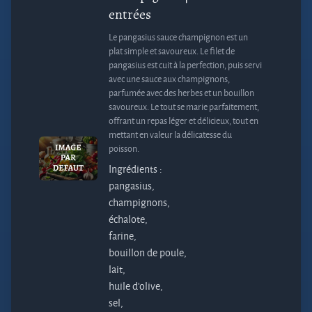
entrées
Le pangasius sauce champignon est un
plat simple et savoureux. Le filet de
pangasius est cuit à la perfection, puis servi
avec une sauce aux champignons,
parfumée avec des herbes et un bouillon
savoureux. Le tout se marie parfaitement,
offrant un repas léger et délicieux, tout en
mettant en valeur la délicatesse du
poisson.
Ingrédients :
pangasius,
champignons,
échalote,
farine,
bouillon de poule,
lait,
huile d'olive,
sel,