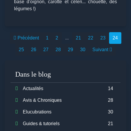
base d'oignon, carotte et céleri... chouette, des
légumes !)
Précédent
1
2
...
21
22
23
24
25
26
27
28
29
30
Suivant
Dans le blog
Actualités
14
Avis & Chroniques
28
Elucubrations
30
Guides & tutoriels
21